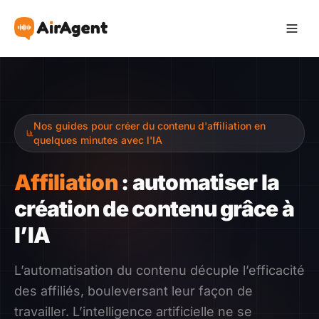
Devenir Affilié
Nos guides pour créer du contenu d'affiliation en
Recommander
quelques minutes avec l'IA
Gagner
Affiliation
: automatiser la
création de contenu grâce à
Ressources
l’IA
Témoignages
L’automatisation du contenu décuple l’efficacité
des affiliés, bouleversant leur façon de
Guide
travailler. L’intelligence artificielle ne se