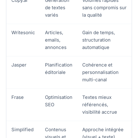
Copy.ai
Génération
Volumes rapides
de textes
sans compromis sur
variés
la qualité
Writesonic
Articles,
Gain de temps,
emails,
structuration
annonces
automatique
Jasper
Planification
Cohérence et
éditoriale
personnalisation
multi-canal
Frase
Optimisation
Textes mieux
SEO
référencés,
visibilité accrue
Simplified
Contenus
Approche intégrée
visuels et
(visuel + texte)