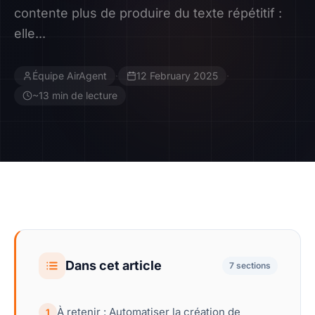
contente plus de produire du texte répétitif :
Contact
elle...
Devenir Affilié
Équipe AirAgent
·
12 February 2025
·
~13 min de lecture
Dans cet article
7 sections
À retenir : Automatiser la création de
1