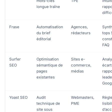
mots-clés
TPE
intuit
longue traîne
rappo
diffic
Frase
Automatisation
Agences,
Synt
du brief
rédacteurs
tops 
éditorial
const
FAQ
Surfer
Optimisation
Sites e-
Anal
SEO
sémantique de
commerce,
écart
pages
médias
rappo
existantes
leade
Goog
Yoast SEO
Audit
Webmasters,
Règl
technique de
PME
lisibi
site sous
d’acc