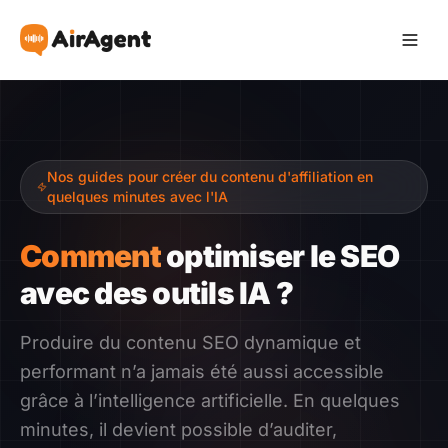
Devenir Affilié
Nos guides pour créer du contenu d'affiliation en
Recommander
quelques minutes avec l'IA
Gagner
Comment
optimiser le SEO
avec des outils IA ?
Ressources
Produire du contenu SEO dynamique et
Témoignages
performant n’a jamais été aussi accessible
grâce à l’intelligence artificielle. En quelques
Guide
minutes, il devient possible d’auditer,