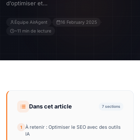
d’optimiser et...
Contact
Équipe AirAgent
·
16 February 2025
·
Devenir Affilié
~11 min de lecture
Dans cet article
7 sections
À retenir : Optimiser le SEO avec des outils
1
IA