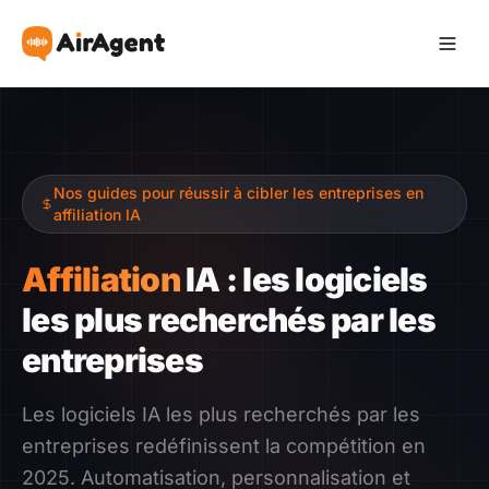
Devenir Affilié
Nos guides pour réussir à cibler les entreprises en
Recommander
affiliation IA
Gagner
Affiliation
IA : les logiciels
les plus recherchés par les
Ressources
entreprises
Témoignages
Les logiciels IA les plus recherchés par les
entreprises redéfinissent la compétition en
Guide
2025. Automatisation, personnalisation et