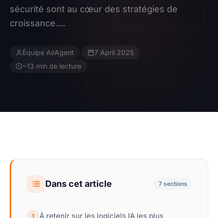
sécurité sont au cœur des stratégies de
Contact
croissance....
Devenir Affilié
Équipe AirAgent
·
7 April 2025
·
~13 min de lecture
Dans cet article
7 sections
À retenir sur les logiciels IA les plus
1