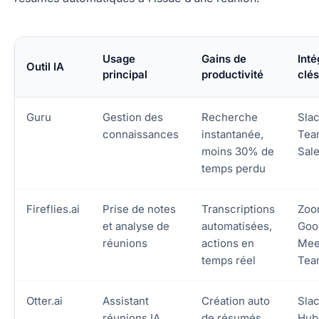
Usage
Gains de
Inté
Outil IA
principal
productivité
clés
Guru
Gestion des
Recherche
Slac
connaissances
instantanée,
Tea
moins 30% de
Sal
temps perdu
Fireflies.ai
Prise de notes
Transcriptions
Zoo
et analyse de
automatisées,
Goo
réunions
actions en
Mee
temps réel
Tea
Otter.ai
Assistant
Création auto
Slac
réunions IA
de résumés,
Hub