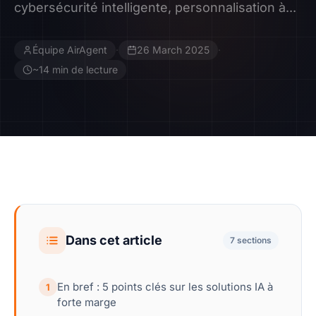
cybersécurité intelligente, personnalisation à...
Contact
Équipe AirAgent
·
26 March 2025
·
Devenir Affilié
~14 min de lecture
Dans cet article
7 sections
En bref : 5 points clés sur les solutions IA à
1
forte marge