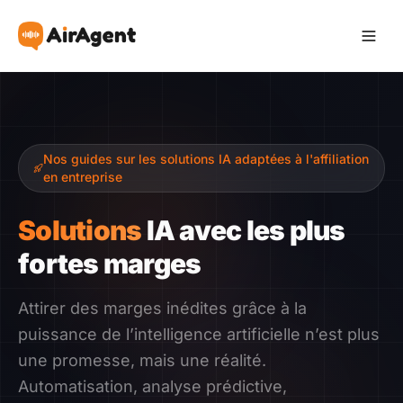
Devenir Affilié
Nos guides sur les solutions IA adaptées à l'affiliation
Recommander
en entreprise
Gagner
Solutions
IA avec les plus
fortes marges
Ressources
Attirer des marges inédites grâce à la
Témoignages
puissance de l’intelligence artificielle n’est plus
une promesse, mais une réalité.
Guide
Automatisation, analyse prédictive,