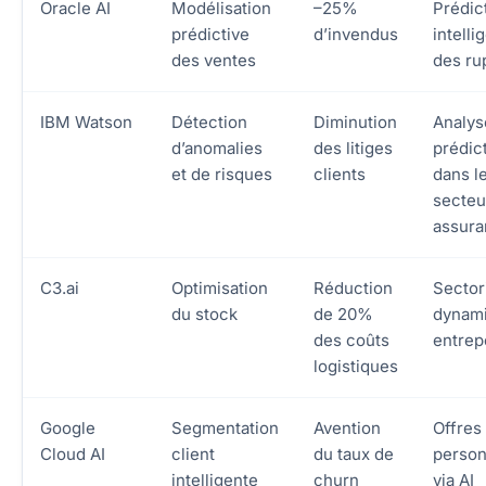
Oracle AI
Modélisation
–25%
Prédic
prédictive
d’invendus
intelli
des ventes
des ru
IBM Watson
Détection
Diminution
Analys
d’anomalies
des litiges
prédic
et de risques
clients
dans l
secteu
assur
C3.ai
Optimisation
Réduction
Sector
du stock
de 20%
dynam
des coûts
entrep
logistiques
Google
Segmentation
Avention
Offres
Cloud AI
client
du taux de
person
intelligente
churn
via AI