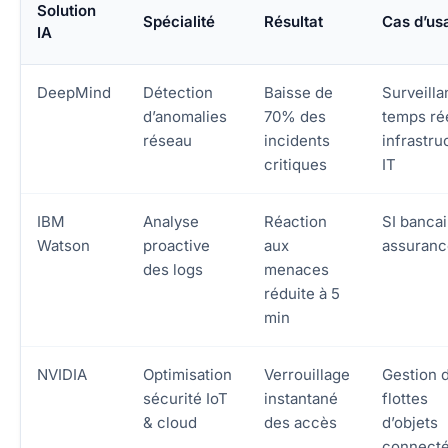
Solution
Spécialité
Résultat
Cas d’us
IA
DeepMind
Détection
Baisse de
Surveill
d’anomalies
70% des
temps ré
réseau
incidents
infrastru
critiques
IT
IBM
Analyse
Réaction
SI bancai
Watson
proactive
aux
assuranc
des logs
menaces
réduite à 5
min
NVIDIA
Optimisation
Verrouillage
Gestion 
sécurité IoT
instantané
flottes
& cloud
des accès
d’objets
connect