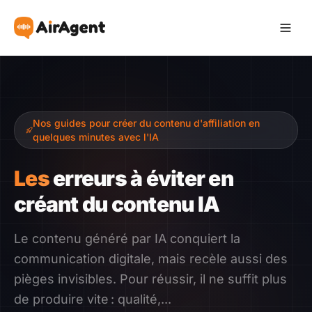
Devenir Affilié
Nos guides pour créer du contenu d'affiliation en
Recommander
quelques minutes avec l'IA
Gagner
Les
erreurs à éviter en
créant du contenu IA
Ressources
Le contenu généré par IA conquiert la
Témoignages
communication digitale, mais recèle aussi des
pièges invisibles. Pour réussir, il ne suffit plus
Guide
de produire vite : qualité,...