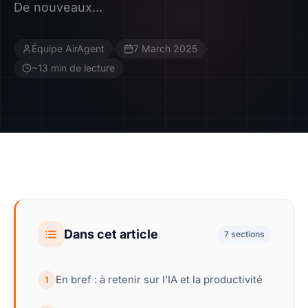
De nouveaux...
Contact
Équipe AirAgent
·
7 March 2025
·
Devenir Affilié
~13 min de lecture
Dans cet article
7 sections
En bref : à retenir sur l’IA et la productivité
1