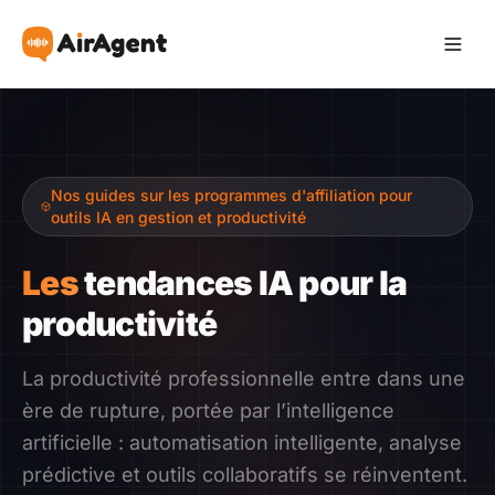
Devenir Affilié
Nos guides sur les programmes d'affiliation pour
Recommander
outils IA en gestion et productivité
Gagner
Les
tendances IA pour la
productivité
Ressources
La productivité professionnelle entre dans une
Témoignages
ère de rupture, portée par l’intelligence
artificielle : automatisation intelligente, analyse
Guide
prédictive et outils collaboratifs se réinventent.