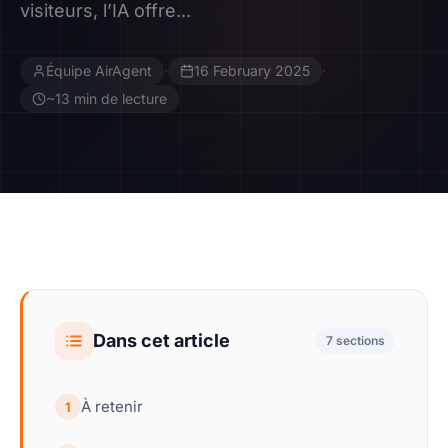
visiteurs, l’IA offre...
Contact
Équipe AirAgent
·
16 February 2025
·
Devenir Affilié
~13 min de lecture
Dans cet article
7 sections
À retenir
1