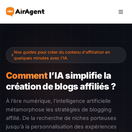
Devenir Affilié
Nos guides pour créer du contenu d'affiliation en
Recommander
quelques minutes avec l'IA
Gagner
Comment
l’IA simplifie la
création de blogs affiliés ?
Ressources
À l’ère numérique, l’intelligence artificielle
Témoignages
métamorphose les stratégies de blogging
affilié. De la recherche de niches porteuses
Guide
jusqu’à la personnalisation des expériences