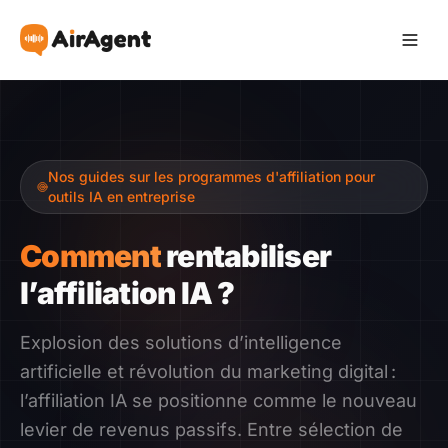
Devenir Affilié
Nos guides sur les programmes d'affiliation pour
Recommander
outils IA en entreprise
Gagner
Comment
rentabiliser
l’affiliation IA ?
Ressources
Explosion des solutions d’intelligence
Témoignages
artificielle et révolution du marketing digital :
l’affiliation IA se positionne comme le nouveau
Guide
levier de revenus passifs. Entre sélection de