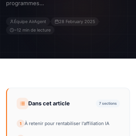
programmes...
Contact
Équipe AirAgent
·
28 February 2025
·
Devenir Affilié
~12 min de lecture
Dans cet article
7 sections
À retenir pour rentabiliser l’affiliation IA
1