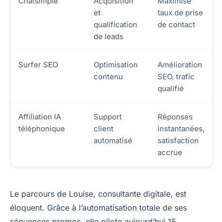
Chatsimple
Acquisition
Maximise
et
taux de prise
qualification
de contact
de leads
Surfer SEO
Optimisation
Amélioration
contenu
SEO, trafic
qualifié
Affiliation IA
Support
Réponses
téléphonique
client
instantanées,
automatisé
satisfaction
accrue
Le parcours de Louise, consultante digitale, est
éloquent. Grâce à l’automatisation totale de ses
séquences promos, elle pilote aujourd’hui 15