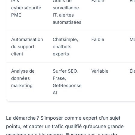
IA &
Outils de
Faible
Él
cybersécurité
surveillance
PME
IT, alertes
automatisées
Automatisation
Chatsimple,
Faible
Ma
du support
chatbots
client
experts
Analyse de
Surfer SEO,
Variable
Él
données
Frase,
marketing
GetResponse
AI
La démarche ? S’imposer comme expert d’un sujet
pointu, et capter un trafic qualifié qu’aucune grande
enseigne ne cible encore. Illustrons par le cas de