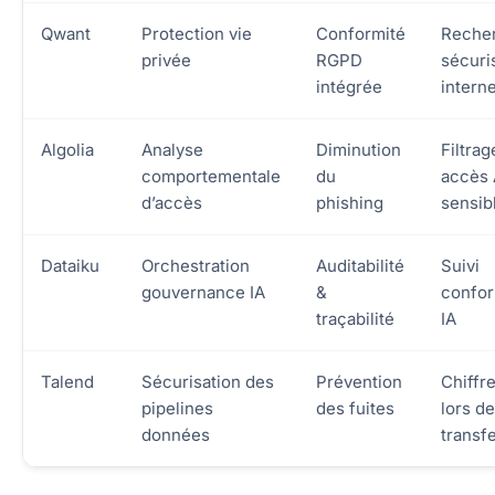
Qwant
Protection vie
Conformité
Reche
privée
RGPD
sécuri
intégrée
intern
Algolia
Analyse
Diminution
Filtrag
comportementale
du
accès 
d’accès
phishing
sensib
Dataiku
Orchestration
Auditabilité
Suivi
gouvernance IA
&
confor
traçabilité
IA
Talend
Sécurisation des
Prévention
Chiffr
pipelines
des fuites
lors d
données
transfe