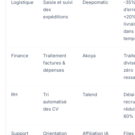
Logistique
Saisie et suivi
Deepomatic
-35
des
d’err
expéditions
+20%
livra
dans 
temp
Finance
Traitement
Akoya
Trai
factures &
divis
dépenses
zéro
ressa
RH
Tri
Talend
Délai
automatisé
recr
des CV
rédui
60%
Support
Orientation
Affiliation IA
Files