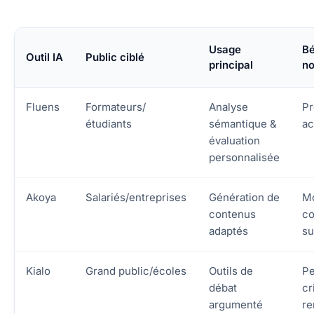
Usage
Bé
Outil IA
Public ciblé
principal
no
Fluens
Formateurs/
Analyse
Pr
étudiants
sémantique &
ac
évaluation
personnalisée
Akoya
Salariés/entreprises
Génération de
M
contenus
c
adaptés
su
Kialo
Grand public/écoles
Outils de
P
débat
cr
argumenté
re