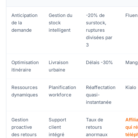
Anticipation
Gestion du
-20% de
Fluen
de la
stock
surstock,
demande
intelligent
ruptures
divisées par
3
Optimisation
Livraison
Délais -30%
Mango
itinéraire
urbaine
Ressources
Planification
Réaffectation
Kialo
dynamiques
workforce
quasi-
instantanée
Gestion
Support
Taux de
Affili
proactive
client
retours
qui r
des retours
intégré
anormaux
télép