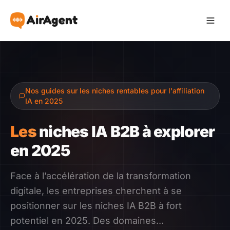
Devenir Affilié
Nos guides sur les niches rentables pour l'affiliation
Recommander
IA en 2025
Gagner
Les
niches IA B2B à explorer
en 2025
Ressources
Face à l’accélération de la transformation
Témoignages
digitale, les entreprises cherchent à se
positionner sur les niches IA B2B à fort
Guide
potentiel en 2025. Des domaines...