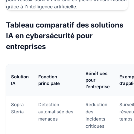
Tableau comparatif des solutions
IA en cybersécurité pour
entreprises
Bénéfices
Solution
Fonction
Exemp
pour
IA
principale
d’appl
l’entreprise
Sopra
Détection
Réduction
Survei
Steria
automatisée des
des
réseau
menaces
incidents
temps 
critiques