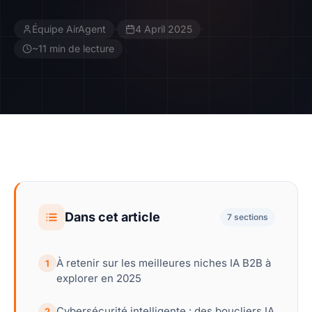
Équipe AirAgent
·
4 April 2025
·
Contact
~11 min de lecture
Devenir Affilié
Dans cet article
7 sections
À retenir sur les meilleures niches IA B2B à
1
explorer en 2025
Cybersécurité intelligente : des boucliers IA
2