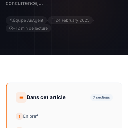
concurrence,...
Contact
Équipe AirAgent
·
24 February 2025
·
Devenir Affilié
~12 min de lecture
Dans cet article
7 sections
En bref
1