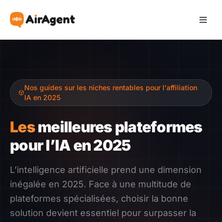
Devenir Affilié
Nos guides sur les niches rentables pour l'affiliation
Recommander
IA en 2025
Gagner
Les
meilleures plateformes
pour l’IA en 2025
Ressources
L’intelligence artificielle prend une dimension
Témoignages
inégalée en 2025. Face à une multitude de
plateformes spécialisées, choisir la bonne
Guide
solution devient essentiel pour surpasser la