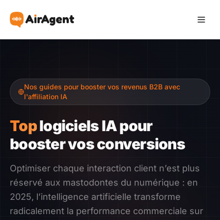
Devenir Affilié
Nos guides pour booster vos revenus B2B avec
Recommander
l'affiliation IA
Gagner
Top
logiciels IA pour
booster vos conversions
Ressources
Optimiser chaque interaction client n’est plus
Témoignages
réservé aux mastodontes du numérique : en
2025, l’intelligence artificielle transforme
Guide
radicalement la performance commerciale sur