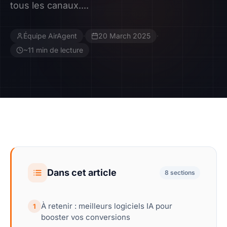
tous les canaux....
Contact
Équipe AirAgent
·
20 March 2025
·
Devenir Affilié
~11 min de lecture
Dans cet article
8 sections
À retenir : meilleurs logiciels IA pour
1
booster vos conversions