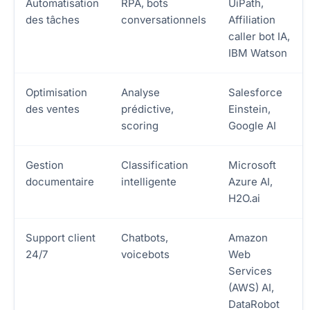
Automatisation
RPA, bots
UiPath,
des tâches
conversationnels
Affiliation
caller bot IA,
IBM Watson
Optimisation
Analyse
Salesforce
des ventes
prédictive,
Einstein,
scoring
Google AI
Gestion
Classification
Microsoft
documentaire
intelligente
Azure AI,
H2O.ai
Support client
Chatbots,
Amazon
24/7
voicebots
Web
Services
(AWS) AI,
DataRobot