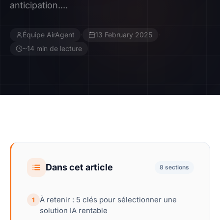
anticipation....
Contact
Équipe AirAgent
·
13 February 2025
·
Devenir Affilié
~14 min de lecture
Dans cet article
8 sections
À retenir : 5 clés pour sélectionner une
1
solution IA rentable