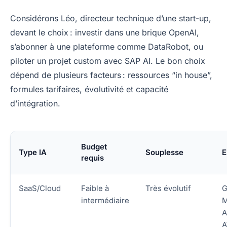
Considérons Léo, directeur technique d’une start-up,
devant le choix : investir dans une brique OpenAI,
s’abonner à une plateforme comme DataRobot, ou
piloter un projet custom avec SAP AI. Le bon choix
dépend de plusieurs facteurs : ressources “in house”,
formules tarifaires, évolutivité et capacité
d’intégration.
Budget
Type IA
Souplesse
E
requis
SaaS/Cloud
Faible à
Très évolutif
G
intermédiaire
M
A
A