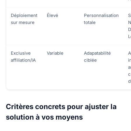
Déploiement
Élevé
Personnalisation
S
sur mesure
totale
N
D
L
Exclusive
Variable
Adapatabilité
A
affiliation/IA
ciblée
i
a
c
d
Critères concrets pour ajuster la
solution à vos moyens