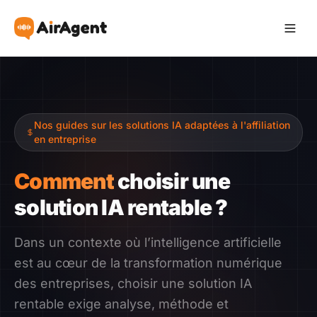
Devenir Affilié
Nos guides sur les solutions IA adaptées à l'affiliation
Recommander
en entreprise
Gagner
Comment
choisir une
solution IA rentable ?
Ressources
Dans un contexte où l’intelligence artificielle
Témoignages
est au cœur de la transformation numérique
des entreprises, choisir une solution IA
Guide
rentable exige analyse, méthode et