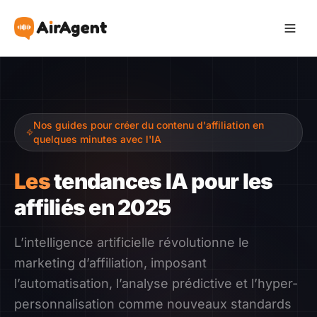
Devenir Affilié
Nos guides pour créer du contenu d'affiliation en
Recommander
quelques minutes avec l'IA
Gagner
Les
tendances IA pour les
affiliés en 2025
Ressources
L’intelligence artificielle révolutionne le
Témoignages
marketing d’affiliation, imposant
l’automatisation, l’analyse prédictive et l’hyper-
Guide
personnalisation comme nouveaux standards