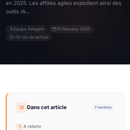
en 2025. Les affiliés agiles exploitent ainsi des
outils IA...
Contact
Devenir Affilié
Équipe AirAgent
·
15 February 2025
·
~13 min de lecture
Dans cet article
7 sections
A retenir
1