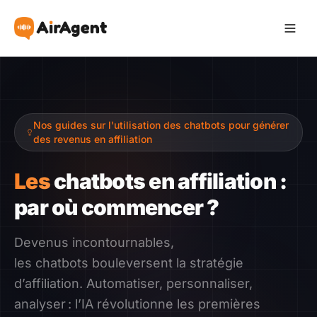
Devenir Affilié
Nos guides sur l'utilisation des chatbots pour générer
Recommander
des revenus en affiliation
Gagner
Les
chatbots en affiliation :
par où commencer ?
Ressources
Devenus incontournables,
Témoignages
les chatbots bouleversent la stratégie
d’affiliation. Automatiser, personnaliser,
Guide
analyser : l’IA révolutionne les premières