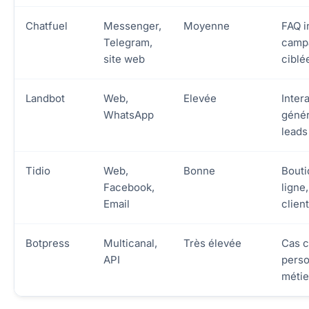
Chatfuel
Messenger,
Moyenne
FAQ i
Telegram,
camp
site web
ciblé
Landbot
Web,
Elevée
Inter
WhatsApp
génér
leads
Tidio
Web,
Bonne
Bouti
Facebook,
ligne
Email
client
Botpress
Multicanal,
Très élevée
Cas 
API
perso
métie