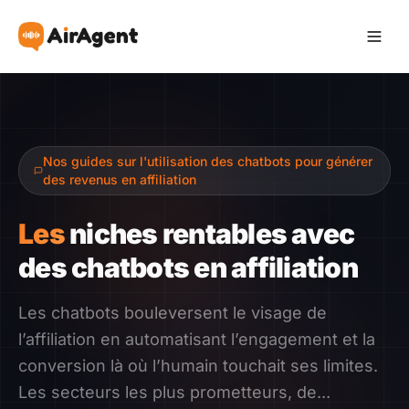
Devenir Affilié
Nos guides sur l'utilisation des chatbots pour générer
Recommander
des revenus en affiliation
Gagner
Les
niches rentables avec
des chatbots en affiliation
Ressources
Les chatbots bouleversent le visage de
Témoignages
l’affiliation en automatisant l’engagement et la
conversion là où l’humain touchait ses limites.
Guide
Les secteurs les plus prometteurs, de...