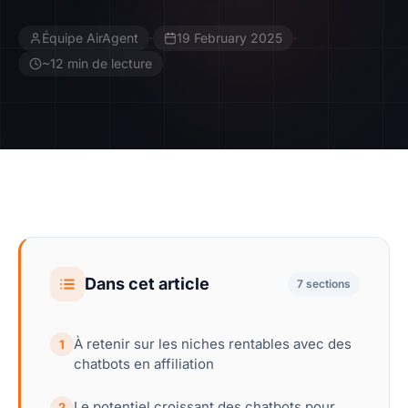
Équipe AirAgent
·
19 February 2025
·
Contact
~12 min de lecture
Devenir Affilié
Dans cet article
7 sections
À retenir sur les niches rentables avec des
1
chatbots en affiliation
Le potentiel croissant des chatbots pour
2