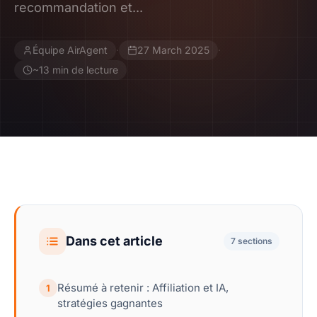
recommandation et...
Contact
Équipe AirAgent
·
27 March 2025
·
Devenir Affilié
~13 min de lecture
Dans cet article
7 sections
Résumé à retenir : Affiliation et IA,
1
stratégies gagnantes