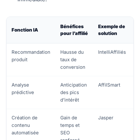
Bénéfices
Exemple de
Fonction IA
pour l’affilié
solution
Recommandation
Hausse du
IntelliAffiliés
produit
taux de
conversion
Analyse
Anticipation
AffilSmart
prédictive
des pics
d’intérêt
Création de
Gain de
Jasper
contenu
temps et
automatisée
SEO