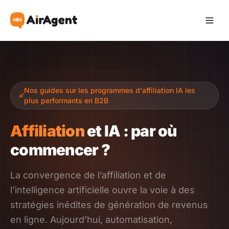
Devenir Affilié
Nos guides sur les programmes d'affiliation IA les
Recommander
plus performants en B2B
Gagner
Affiliation
et IA : par où
commencer ?
Ressources
La convergence de l’affiliation et de
Témoignages
l’intelligence artificielle ouvre la voie à des
stratégies inédites de génération de revenus
Guide
en ligne. Aujourd’hui, automatisation,