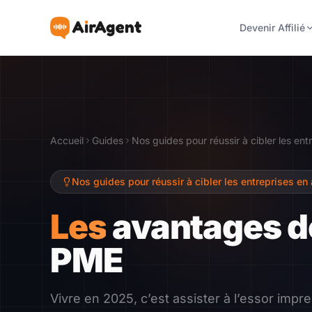
Devenir Affilié
Devenir Affilié
Recommander
Accueil
Guides
Nos guides pour réussir à cibler les entre
Gagner
Nos guides pour réussir à cibler les entreprises en a
Ressources
Les
avantages de
PME
Témoignages
Guide
Vivre en 2025, c’est assister à l’essor impre