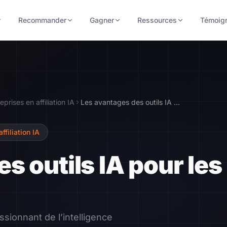
Recommander
Gagner
Ressources
Témoig
prises en affiliation IA
Les avantages des outils IA pour les PME
ffiliation IA
s outils IA pour les
ssionnant de l’intelligence