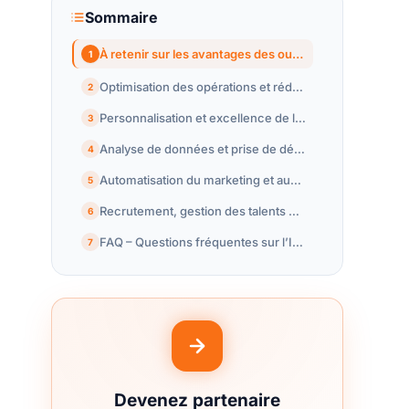
Sommaire
À retenir sur les avantages des outils IA pour les PME
1
Optimisation des opérations et réduction des coûts grâce à l’IA
2
Personnalisation et excellence de l’expérience client avec l’IA
3
Analyse de données et prise de décision stratégique en PME
4
Automatisation du marketing et augmentation des ventes via l’intelligence artificielle
5
Recrutement, gestion des talents et cybersécurité boostés par l’IA
6
FAQ – Questions fréquentes sur l’IA pour les PME
7
Devenez partenaire