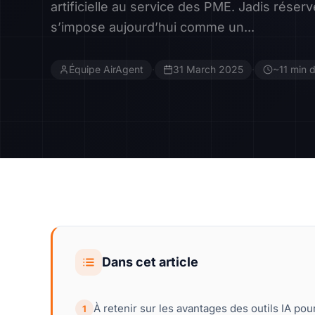
artificielle au service des PME. Jadis réser
s’impose aujourd’hui comme un...
Équipe AirAgent
·
31 March 2025
·
~11 min d
Dans cet article
À retenir sur les avantages des outils IA po
1