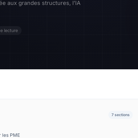
vée aux grandes structures, l’IA
Contact
Devenir Affilié
e lecture
7 sections
ur les PME