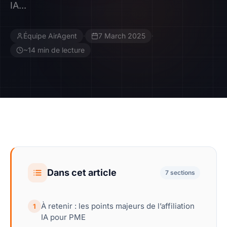
IA...
Contact
Équipe AirAgent
·
7 March 2025
·
Devenir Affilié
~14 min de lecture
Dans cet article
7 sections
À retenir : les points majeurs de l’affiliation
1
IA pour PME