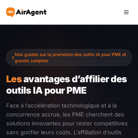
Devenir Affilié
Nos guides sur la promotion des outils IA pour PME et
Recommander
grands comptes
Gagner
Les
avantages d’affilier des
outils IA pour PME
Ressources
Face à l’accélération technologique et à la
Témoignages
concurrence accrue, les PME cherchent des
solutions innovantes pour rester compétitives
Guide
sans gonfler leurs coûts. L’affiliation d’outils