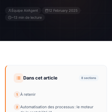
Équipe AirAgent
·
12 February 2025
·
Contact
~13 min de lecture
Devenir Affilié
Dans cet article
8 sections
À retenir
1
Automatisation des processus : le moteur
2