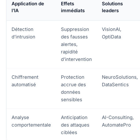
Application de
Effets
Solutions
l’IA
immédiats
leaders
Détection
Suppression
VisionAI,
d’intrusion
des fausses
OptiData
alertes,
rapidité
d’intervention
Chiffrement
Protection
NeuroSolutions,
automatisé
accrue des
DataSentics
données
sensibles
Analyse
Anticipation
AI-Consulting,
comportementale
des attaques
AutomatePro
ciblées