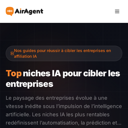
Devenir Affilié
Nos guides pour réussir à cibler les entreprises en
Recommander
affiliation IA
Gagner
Top
niches IA pour cibler les
entreprises
Ressources
Le paysage des entreprises évolue à une
Témoignages
vitesse inédite sous l’impulsion de l’intelligence
artificielle. Les niches IA les plus rentables
Guide
redéfinissent l’automatisation, la prédiction et...