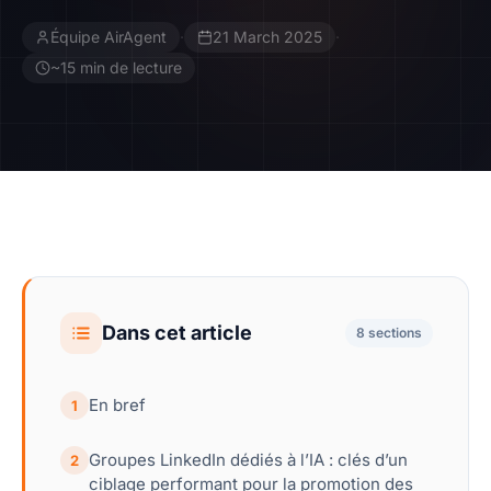
Équipe AirAgent
·
21 March 2025
·
Contact
~15 min de lecture
Devenir Affilié
Dans cet article
8 sections
En bref
1
Groupes LinkedIn dédiés à l’IA : clés d’un
2
ciblage performant pour la promotion des