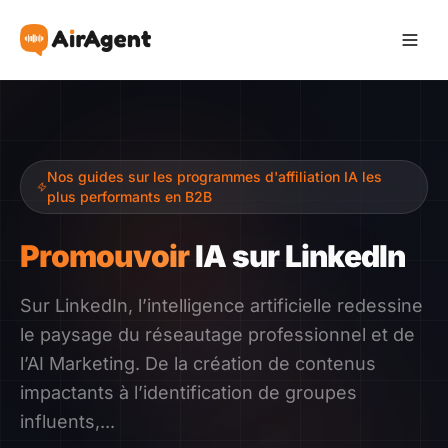
Devenir Affilié
Nos guides sur les programmes d'affiliation IA les
Recommander
plus performants en B2B
Gagner
Promouvoir
IA sur LinkedIn
Ressources
Sur LinkedIn, l’intelligence artificielle redessine
le paysage du réseautage professionnel et de
Témoignages
l’AI Marketing. De la création de contenus
impactants à l’identification de groupes
Guide
influents,...