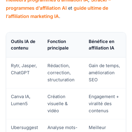
programmes d’affiliation AI
et
guide ultime de
l’affiliation marketing IA
.
Outils IA de
Fonction
Bénéfice en
contenu
principale
affiliation IA
Rytr, Jasper,
Rédaction,
Gain de temps,
ChatGPT
correction,
amélioration
structuration
SEO
Canva IA,
Création
Engagement +
Lumen5
visuelle &
viralité des
vidéo
contenus
Ubersuggest
Analyse mots-
Meilleur