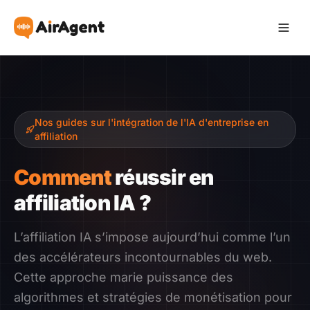
Devenir Affilié
Nos guides sur l'intégration de l'IA d'entreprise en
Recommander
affiliation
Gagner
Comment
réussir en
affiliation IA ?
Ressources
L’affiliation IA s’impose aujourd’hui comme l’un
Témoignages
des accélérateurs incontournables du web.
Cette approche marie puissance des
Guide
algorithmes et stratégies de monétisation pour