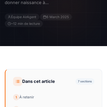
donner naissance à...
Contact
Équipe AirAgent
·
6 March 2025
·
Devenir Affilié
~12 min de lecture
Dans cet article
7 sections
À retenir
1