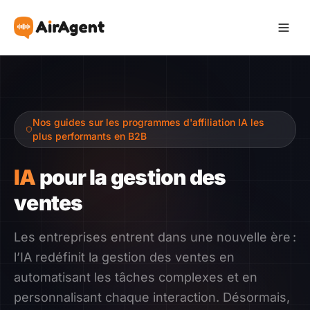
Devenir Affilié
Nos guides sur les programmes d'affiliation IA les
Recommander
plus performants en B2B
Gagner
IA
pour la gestion des
ventes
Ressources
Les entreprises entrent dans une nouvelle ère :
Témoignages
l’IA redéfinit la gestion des ventes en
automatisant les tâches complexes et en
Guide
personnalisant chaque interaction. Désormais,