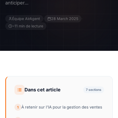
anticiper...
Contact
Équipe AirAgent
·
28 March 2025
·
Devenir Affilié
~11 min de lecture
Dans cet article
7 sections
À retenir sur l’IA pour la gestion des ventes
1