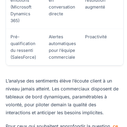
émotions
en
résolution
(Microsoft
conversation
augmenté
Dynamics
directe
365)
Pré-
Alertes
Proactivité
qualification
automatiques
du ressenti
pour l’équipe
(SalesForce)
commerciale
L’analyse des sentiments élève l’écoute client à un
niveau jamais atteint. Les commerciaux disposent de
tableaux de bord dynamiques, paramétrables à
volonté, pour piloter demain la qualité des
interactions et anticiper les besoins implicites.
Pour ceux qui souhaitent approfondir la question,
ce