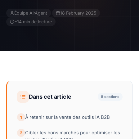
Équipe AirAgent
·
18 February 2025
·
Contact
~14 min de lecture
Devenir Affilié
Dans cet article
8 sections
À retenir sur la vente des outils IA B2B
1
Cibler les bons marchés pour optimiser les
2