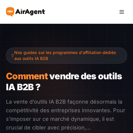
Devenir Affilié
Nos guides sur les programmes d'affiliation dédiés
Recommander
aux outils IA B2B
Gagner
Comment
vendre des outils
IA B2B ?
Ressources
La vente d’outils IA B2B façonne désormais la
Témoignages
compétitivité des entreprises innovantes. Pour
s’imposer sur ce marché dynamique, il est
Guide
crucial de cibler avec précision,...