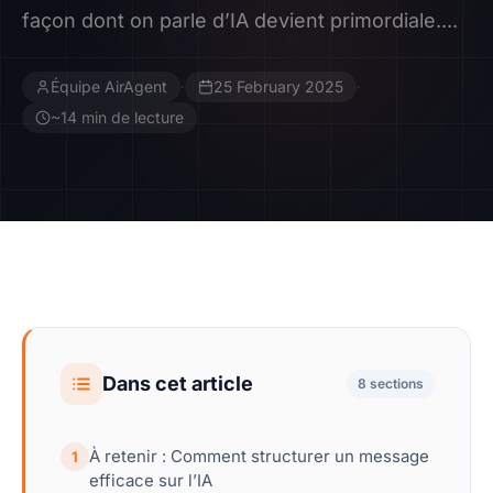
façon dont on parle d’IA devient primordiale....
Contact
Équipe AirAgent
·
25 February 2025
·
Devenir Affilié
~14 min de lecture
Dans cet article
8 sections
À retenir : Comment structurer un message
1
efficace sur l’IA