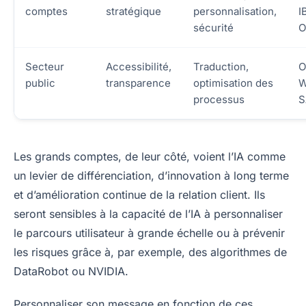
comptes
stratégique
personnalisation,
I
sécurité
O
Secteur
Accessibilité,
Traduction,
O
public
transparence
optimisation des
W
processus
S
Les grands comptes, de leur côté, voient l’IA comme
un levier de différenciation, d’innovation à long terme
et d’amélioration continue de la relation client. Ils
seront sensibles à la capacité de l’IA à personnaliser
le parcours utilisateur à grande échelle ou à prévenir
les risques grâce à, par exemple, des algorithmes de
DataRobot ou NVIDIA.
Personnaliser son message en fonction de ces