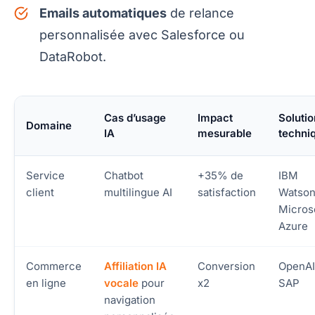
Emails automatiques
de relance
personnalisée avec Salesforce ou
DataRobot.
Cas d’usage
Impact
Solutio
Domaine
IA
mesurable
techni
Service
Chatbot
+35% de
IBM
client
multilingue AI
satisfaction
Watson
Micros
Azure
Commerce
Affiliation IA
Conversion
OpenAI
en ligne
vocale
pour
x2
SAP
navigation