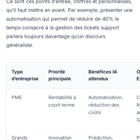
Ce sont ces points d’entrée, chiffrés et personnalisés,
qu’il faut mettre en avant. Par exemple, présenter une
automatisation qui permet de réduire de 40% le
temps consacré à la gestion des tickets support
parlera toujours davantage qu’un discours
généraliste.
Type
Priorité
Bénéfices IA
O
d’entreprise
principale
attendus
E
PME
Rentabilité à
Automatisation,
C
court terme
réduction des
M
coûts
a
G
Grands
Innovation
Prédiction,
P