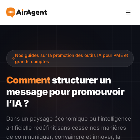
Devenir Affilié
Nos guides sur la promotion des outils IA pour PME et
Recommander
grands comptes
Gagner
Comment
structurer un
message pour promouvoir
Ressources
l’IA ?
Témoignages
Dans un paysage économique où l’intelligence
artificielle redéfinit sans cesse nos manières
Guide
de communiquer, convaincre et innover, la