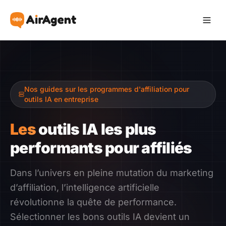
Devenir Affilié
Nos guides sur les programmes d'affiliation pour
Recommander
outils IA en entreprise
Gagner
Les
outils IA les plus
performants pour affiliés
Ressources
Dans l’univers en pleine mutation du marketing
Témoignages
d’affiliation, l’intelligence artificielle
révolutionne la quête de performance.
Guide
Sélectionner les bons outils IA devient un