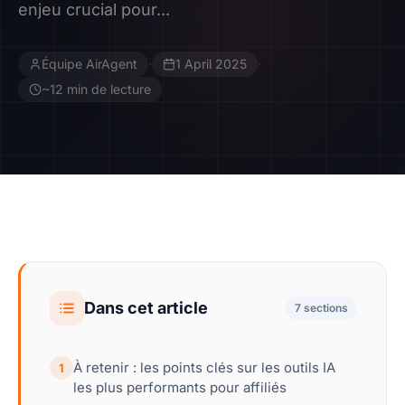
enjeu crucial pour...
Contact
Équipe AirAgent
·
1 April 2025
·
Devenir Affilié
~12 min de lecture
Dans cet article
7 sections
À retenir : les points clés sur les outils IA
1
les plus performants pour affiliés