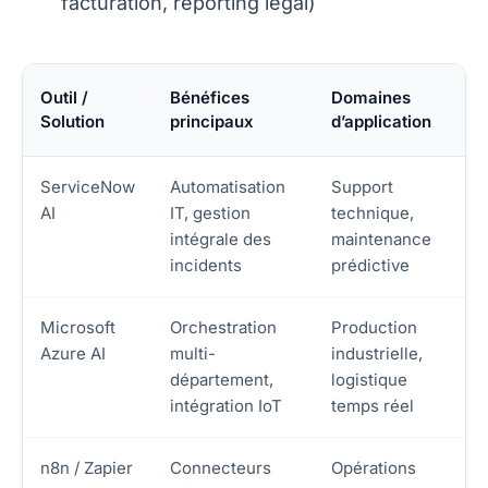
facturation, reporting légal)
Outil /
Bénéfices
Domaines
Solution
principaux
d’application
ServiceNow
Automatisation
Support
AI
IT, gestion
technique,
intégrale des
maintenance
incidents
prédictive
Microsoft
Orchestration
Production
Azure AI
multi-
industrielle,
département,
logistique
intégration IoT
temps réel
n8n / Zapier
Connecteurs
Opérations