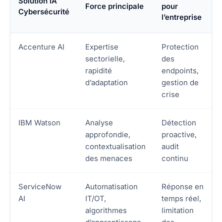
Solution IA
Force principale
pour
Cybersécurité
l’entreprise
Accenture AI
Expertise
Protection
sectorielle,
des
rapidité
endpoints,
d’adaptation
gestion de
crise
IBM Watson
Analyse
Détection
approfondie,
proactive,
contextualisation
audit
des menaces
continu
ServiceNow
Automatisation
Réponse en
AI
IT/OT,
temps réel,
algorithmes
limitation