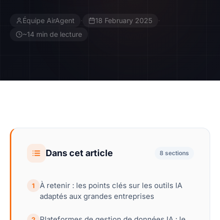
Équipe AirAgent
·
18 February 2025
·
Contact
~14 min de lecture
Devenir Affilié
Dans cet article
8 sections
À retenir : les points clés sur les outils IA
1
adaptés aux grandes entreprises
Plateformes de gestion de données IA : le
2