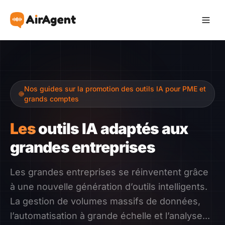
Devenir Affilié
Nos guides sur la promotion des outils IA pour PME et
Recommander
grands comptes
Gagner
Les
outils IA adaptés aux
grandes entreprises
Ressources
Les grandes entreprises se réinventent grâce
Témoignages
à une nouvelle génération d’outils intelligents.
La gestion de volumes massifs de données,
Guide
l’automatisation à grande échelle et l’analyse...