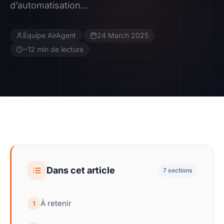
d’automatisation...
Contact
Équipe AirAgent
·
24 March 2025
·
Devenir Affilié
~12 min de lecture
Dans cet article
7 sections
À retenir
1