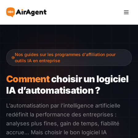
Devenir Affilié
Nos guides sur les programmes d'affiliation pour
Recommander
outils IA en entreprise
Gagner
Comment
choisir un logiciel
IA d’automatisation ?
Ressources
L’automatisation par l’intelligence artificielle
Témoignages
redéfinit la performance des entreprises :
analyses plus fines, gain de temps, fiabilité
Guide
accrue… Mais choisir le bon logiciel IA