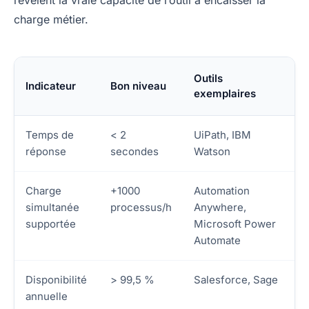
révèlent la vraie capacité de l’outil à encaisser la
charge métier.
Outils
Indicateur
Bon niveau
exemplaires
Temps de
< 2
UiPath, IBM
réponse
secondes
Watson
Charge
+1000
Automation
simultanée
processus/h
Anywhere,
supportée
Microsoft Power
Automate
Disponibilité
> 99,5 %
Salesforce, Sage
annuelle