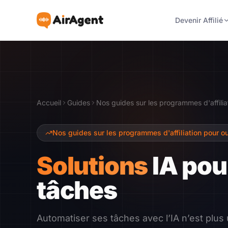
Devenir Affilié
Devenir Affilié
Recommander
Accueil
Guides
Nos guides sur les programmes d'affiliat
Gagner
Nos guides sur les programmes d'affiliation pour out
Ressources
Solutions
IA pou
tâches
Témoignages
Guide
Automatiser ses tâches avec l’IA n’est plus