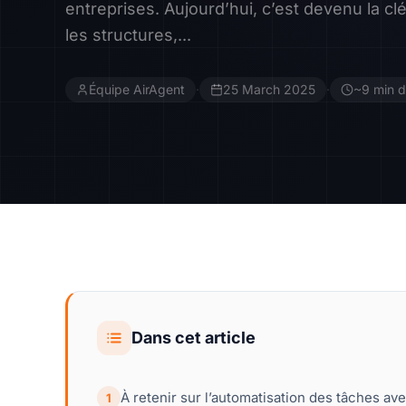
entreprises. Aujourd’hui, c’est devenu la c
les structures,...
Équipe AirAgent
·
25 March 2025
·
~9 min d
Dans cet article
À retenir sur l’automatisation des tâches ave
1