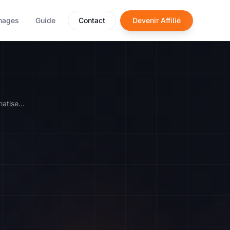
nages
Guide
Contact
Devenir Affilié
Solutions IA pour automatiser les tâches