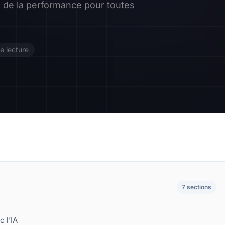
lé de la performance pour toutes
Contact
Devenir Affilié
e lecture
7 sections
c l’IA