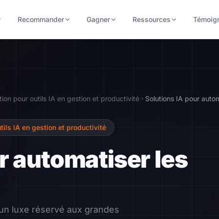
Recommander
Gagner
Ressources
Témoig
ion pour outils IA en gestion et productivité
ils IA en gestion et productivité
r automatiser les
 un luxe réservé aux grandes