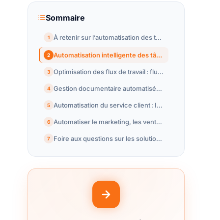
Sommaire
À retenir sur l’automatisation des tâches avec l’IA
1
Automatisation intelligente des tâches répétitives : le cœur de la productivité moderne
2
Optimisation des flux de travail : fluidifier et accélérer les processus internes grâce à l’IA
3
Gestion documentaire automatisée : rationaliser l’information et réduire les risques
4
Automatisation du service client : IA, chatbots et expérience instantanée
5
Automatiser le marketing, les ventes et les RH : vers la performance globale centrée IA
6
Foire aux questions sur les solutions IA pour automatiser les tâches
7