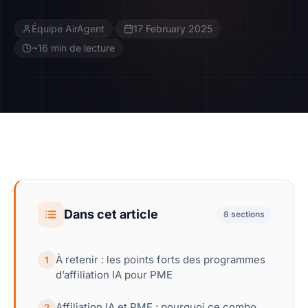
Équipe AirAgent
·
17 February 2025
·
Contact
~16 min de lecture
Devenir Affilié
Dans cet article
8 sections
À retenir : les points forts des programmes
1
d’affiliation IA pour PME
Affiliation IA et PME : pourquoi ce combo
2