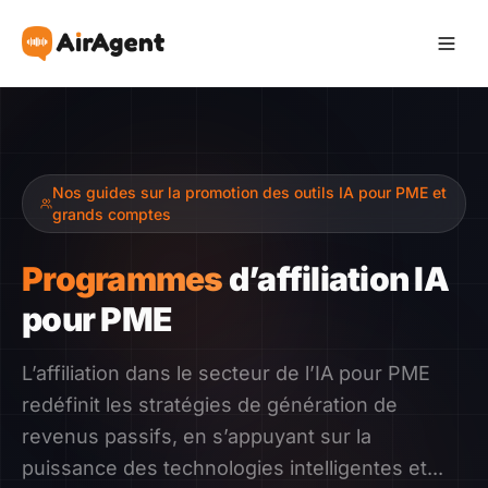
Devenir Affilié
Nos guides sur la promotion des outils IA pour PME et
Recommander
grands comptes
Gagner
Programmes
d’affiliation IA
pour PME
Ressources
L’affiliation dans le secteur de l’IA pour PME
Témoignages
redéfinit les stratégies de génération de
revenus passifs, en s’appuyant sur la
Guide
puissance des technologies intelligentes et...