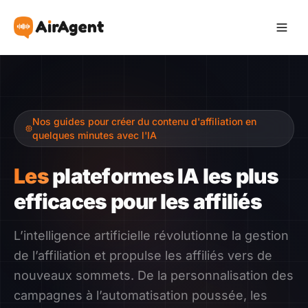
Devenir Affilié
Nos guides pour créer du contenu d'affiliation en
Recommander
quelques minutes avec l'IA
Gagner
Les
plateformes IA les plus
efficaces pour les affiliés
Ressources
L’intelligence artificielle révolutionne la gestion
Témoignages
de l’affiliation et propulse les affiliés vers de
nouveaux sommets. De la personnalisation des
Guide
campagnes à l’automatisation poussée, les