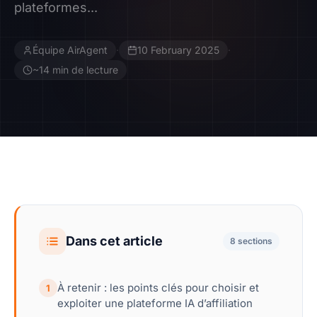
plateformes...
Contact
Équipe AirAgent
·
10 February 2025
·
Devenir Affilié
~14 min de lecture
Dans cet article
8 sections
À retenir : les points clés pour choisir et
1
exploiter une plateforme IA d’affiliation