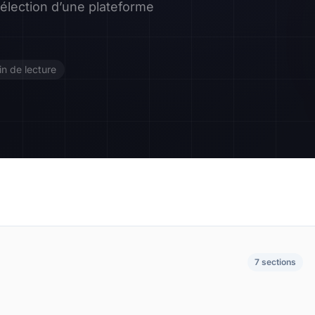
sélection d’une plateforme
Contact
Devenir Affilié
n de lecture
7 sections