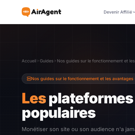
Devenir Affilié
Devenir Affilié
Recommander
Accueil
Guides
Nos guides sur le fonctionnement et les 
Gagner
Nos guides sur le fonctionnement et les avantages de
Ressources
Les
plateformes d
populaires
Témoignages
Guide
Monétiser son site ou son audience n'a jama