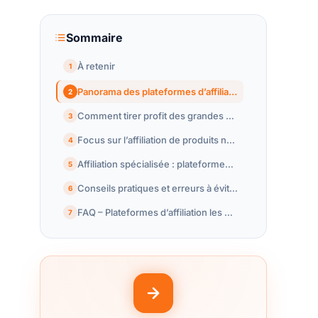
Sommaire
À retenir
1
Panorama des plateformes d’affiliation incontournables en 2025
2
Comment tirer profit des grandes plateformes d’affiliation généralistes
3
Focus sur l’affiliation de produits numériques et SaaS : stratégies et plateformes dédiées
4
Affiliation spécialisée : plateformes thématiques et stratégies de monétisation ciblées
5
Conseils pratiques et erreurs à éviter dans la sélection de sa plateforme d’affiliation
6
FAQ – Plateformes d’affiliation les plus populaires
7