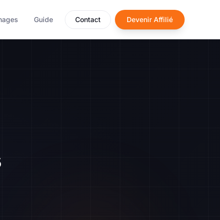
nages
Guide
Contact
Devenir Affilié
s