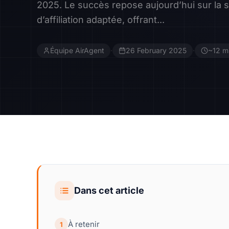
2025. Le succès repose aujourd’hui sur la 
d’affiliation adaptée, offrant...
Équipe AirAgent
·
26 February 2025
·
~12 mi
Dans cet article
À retenir
1