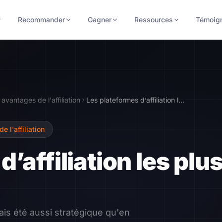
Recommander
Gagner
Ressources
Témoig
avantages de l'affiliation
Les plateformes d’affiliation les plus populaires
 l'affiliation
’affiliation les plu
is été aussi stratégique qu'en