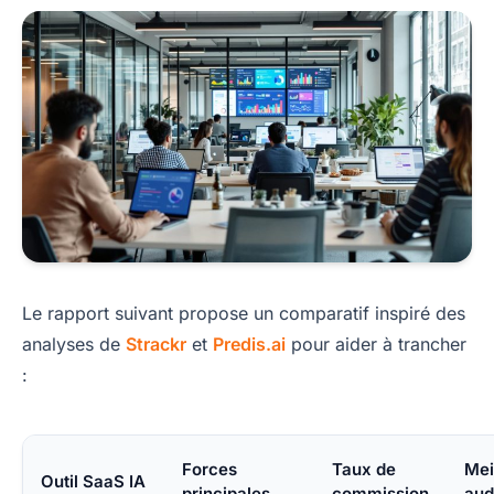
Le rapport suivant propose un comparatif inspiré des
analyses de
Strackr
et
Predis.ai
pour aider à trancher
:
Forces
Taux de
Mei
Outil SaaS IA
principales
commission
aud