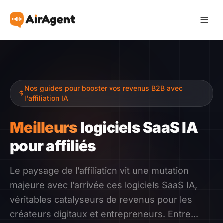
Devenir Affilié
Nos guides pour booster vos revenus B2B avec
Recommander
l'affiliation IA
Gagner
Meilleurs
logiciels SaaS IA
pour affiliés
Ressources
Le paysage de l’affiliation vit une mutation
Témoignages
majeure avec l’arrivée des logiciels SaaS IA,
véritables catalyseurs de revenus pour les
Guide
créateurs digitaux et entrepreneurs. Entre...