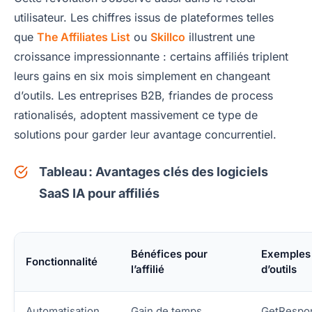
utilisateur. Les chiffres issus de plateformes telles
que
The Affiliates List
ou
Skillco
illustrent une
croissance impressionnante : certains affiliés triplent
leurs gains en six mois simplement en changeant
d’outils. Les entreprises B2B, friandes de process
rationalisés, adoptent massivement ce type de
solutions pour garder leur avantage concurrentiel.
Tableau : Avantages clés des logiciels
SaaS IA pour affiliés
Bénéfices pour
Exemples
Fonctionnalité
l’affilié
d’outils
Automatisation
Gain de temps,
GetRespo