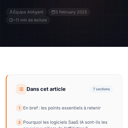
Équipe AirAgent
·
3 February 2025
·
Contact
~11 min de lecture
Devenir Affilié
Dans cet article
7 sections
En bref : les points essentiels à retenir
1
Pourquoi les logiciels SaaS IA sont-ils les
2