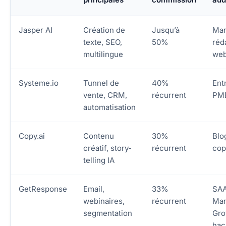
Jasper AI
Création de
Jusqu’à
Mar
texte, SEO,
50%
réd
multilingue
we
Systeme.io
Tunnel de
40%
Ent
vente, CRM,
récurrent
PM
automatisation
Copy.ai
Contenu
30%
Blo
créatif, story-
récurrent
cop
telling IA
GetResponse
Email,
33%
SA
webinaires,
récurrent
Man
segmentation
Gro
hac