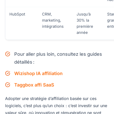
HubSpot
CRM,
Jusqu’à
Sta
marketing,
30% la
gra
intégrations
première
ent
année
Pour aller plus loin, consultez les guides
détaillés :
Wizishop IA affiliation
Taggbox affi SaaS
Adopter une stratégie d’affiliation basée sur ces
logiciels, c’est plus qu’un choix : c’est investir sur une
valeur sûre, où innovation et rémunération ne sont