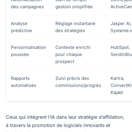
des campagnes
gestion simplifiée
ActiveCa
Analyse
Réglage instantané
Jasper AI,
prédictive
des stratégies
Systeme.i
Personnalisation
Contexte enrichi
HubSpot,
poussée
pour chaque
SendinBl
prospect
Rapports
Suivi précis des
Kartra,
automatisés
commissions/progrès
ConvertKit
Kajabi
Ceux qui intègrent l’IA dans leur stratégie d’affiliation,
à travers la promotion de logiciels innovants et