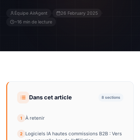
Équipe AirAgent
·
26 February 2025
·
Contact
~16 min de lecture
Devenir Affilié
Dans cet article
8 sections
À retenir
1
Logiciels IA hautes commissions B2B : Vers
2