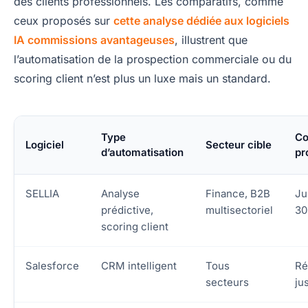
des clients professionnels. Les comparatifs, comme
ceux proposés sur
cette analyse dédiée aux logiciels
IA commissions avantageuses
, illustrent que
l’automatisation de la prospection commerciale ou du
scoring client n’est plus un luxe mais un standard.
Type
Co
Logiciel
Secteur cible
d’automatisation
pr
SELLIA
Analyse
Finance, B2B
Ju
prédictive,
multisectoriel
3
scoring client
Salesforce
CRM intelligent
Tous
Ré
secteurs
ju