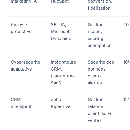
marketing IA
HubSpot
conversion,
fidélisation
Analyse
SELLIA,
Gestion
20
prédictive
Microsoft
risque,
Dynamics
scoring,
anticipation
Cybersécurité
Intégrateurs
Sécurité des
10
adaptative
CRM,
données
plateformes
clients,
SaaS
alertes
CRM
Zoho,
Gestion
12
intelligent
Pipedrive
relation
client, suivi
ventes