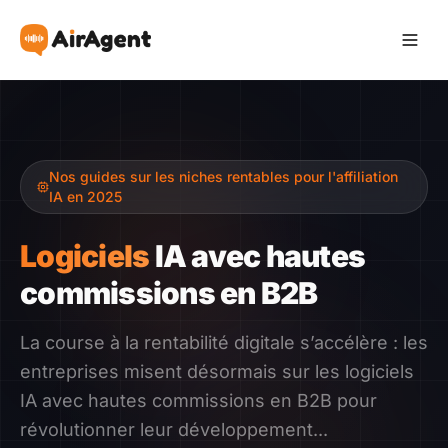
Devenir Affilié
Nos guides sur les niches rentables pour l'affiliation
Recommander
IA en 2025
Gagner
Logiciels
IA avec hautes
commissions en B2B
Ressources
La course à la rentabilité digitale s’accélère : les
Témoignages
entreprises misent désormais sur les logiciels
IA avec hautes commissions en B2B pour
Guide
révolutionner leur développement...