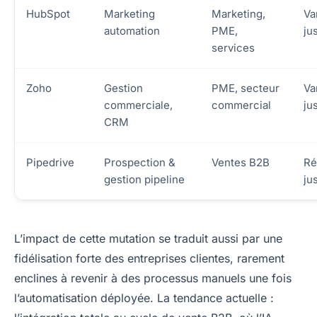
HubSpot
Marketing
Marketing,
Va
automation
PME,
ju
services
Zoho
Gestion
PME, secteur
Va
commerciale,
commercial
ju
CRM
Pipedrive
Prospection &
Ventes B2B
Ré
gestion pipeline
ju
L’impact de cette mutation se traduit aussi par une
fidélisation forte des entreprises clientes, rarement
enclines à revenir à des processus manuels une fois
l’automatisation déployée. La tendance actuelle :