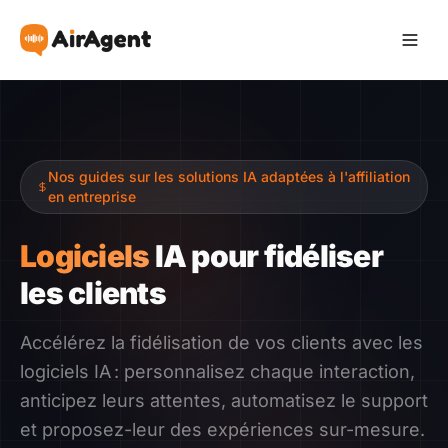
Devenir Affilié
Nos guides sur les solutions IA adaptées à l'affiliation
Recommander
en entreprise
Gagner
Logiciels
IA pour fidéliser
les clients
Ressources
Accélérez la fidélisation de vos clients avec les
Témoignages
logiciels IA : personnalisez chaque interaction,
anticipez leurs attentes, automatisez le support
Guide
et proposez-leur des expériences sur-mesure.