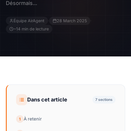
Désormais...
Contact
Équipe AirAgent
·
28 March 2025
·
Devenir Affilié
~14 min de lecture
Dans cet article
7 sections
À retenir
1