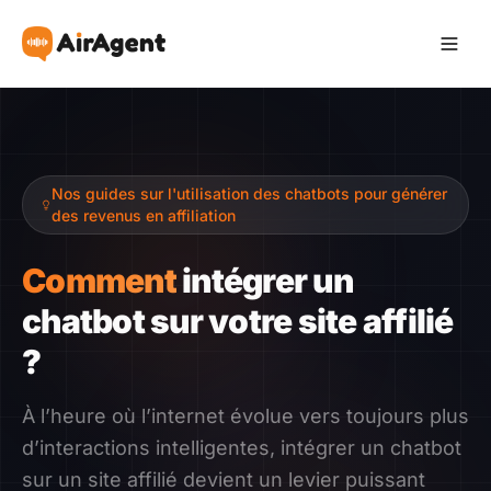
Devenir Affilié
Nos guides sur l'utilisation des chatbots pour générer
Recommander
des revenus en affiliation
Gagner
Comment
intégrer un
chatbot sur votre site affilié
Ressources
?
Témoignages
À l’heure où l’internet évolue vers toujours plus
d’interactions intelligentes, intégrer un chatbot
Guide
sur un site affilié devient un levier puissant