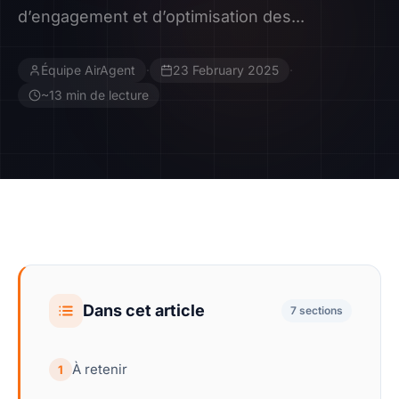
d’engagement et d’optimisation des...
Contact
Équipe AirAgent
·
23 February 2025
·
Devenir Affilié
~13 min de lecture
Dans cet article
7 sections
À retenir
1