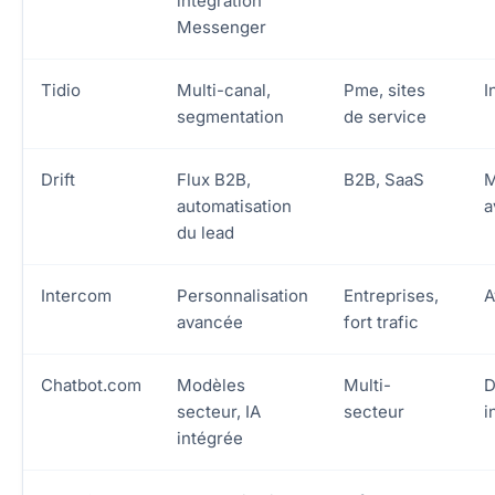
intégration
Messenger
Tidio
Multi-canal,
Pme, sites
I
segmentation
de service
Drift
Flux B2B,
B2B, SaaS
M
automatisation
a
du lead
Intercom
Personnalisation
Entreprises,
A
avancée
fort trafic
Chatbot.com
Modèles
Multi-
D
secteur, IA
secteur
i
intégrée