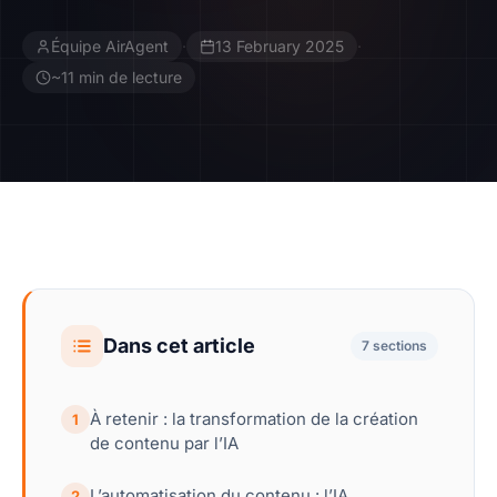
Équipe AirAgent
·
13 February 2025
·
Contact
~11 min de lecture
Devenir Affilié
Dans cet article
7 sections
À retenir : la transformation de la création
1
de contenu par l’IA
L’automatisation du contenu : l’IA
2