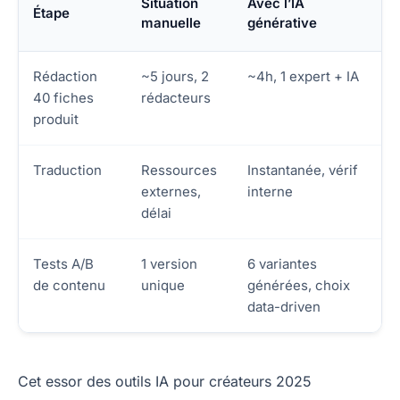
Situation
Avec l’IA
Étape
manuelle
générative
Rédaction
~5 jours, 2
~4h, 1 expert + IA
40 fiches
rédacteurs
produit
Traduction
Ressources
Instantanée, vérif
externes,
interne
délai
Tests A/B
1 version
6 variantes
de contenu
unique
générées, choix
data-driven
Cet essor des outils IA pour créateurs 2025