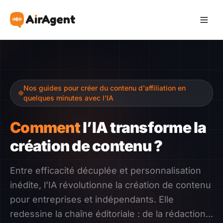
Devenir Affilié
Nos guides pour créer du contenu d'affiliation en
Recommander
quelques minutes avec l'IA
Gagner
Comment
l’IA transforme la
création de contenu ?
Ressources
Entre efficacité décuplée et personnalisation
Témoignages
inédite, l’IA révolutionne la création de contenu
pour entreprises et indépendants. Elle
Guide
redessine la chaîne éditoriale : de la rédaction...