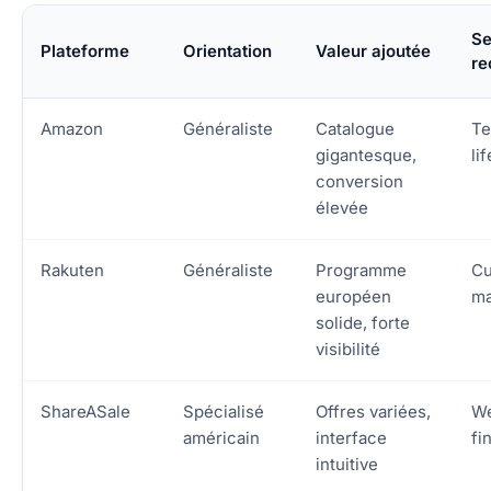
Se
Plateforme
Orientation
Valeur ajoutée
r
Amazon
Généraliste
Catalogue
Te
gigantesque,
li
conversion
élevée
Rakuten
Généraliste
Programme
Cu
européen
ma
solide, forte
visibilité
ShareASale
Spécialisé
Offres variées,
We
américain
interface
fi
intuitive