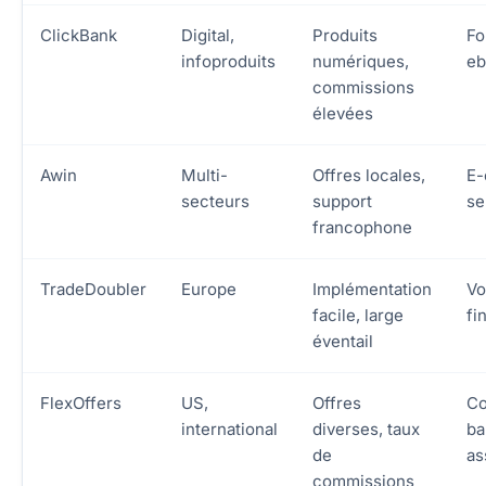
ClickBank
Digital,
Produits
Fo
infoproduits
numériques,
eb
commissions
élevées
Awin
Multi-
Offres locales,
E-
secteurs
support
se
francophone
TradeDoubler
Europe
Implémentation
Vo
facile, large
fi
éventail
FlexOffers
US,
Offres
Co
international
diverses, taux
ba
de
as
commissions