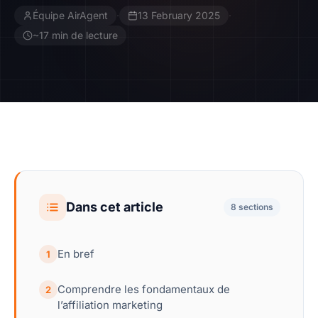
Équipe AirAgent
·
13 February 2025
·
Contact
~17 min de lecture
Devenir Affilié
Dans cet article
8 sections
En bref
1
Comprendre les fondamentaux de
2
l’affiliation marketing