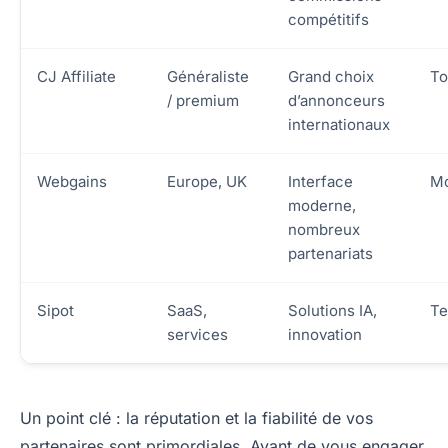
compétitifs
CJ Affiliate
Généraliste
Grand choix
To
/ premium
d’annonceurs
internationaux
Webgains
Europe, UK
Interface
Mo
moderne,
nombreux
partenariats
Sipot
SaaS,
Solutions IA,
Te
services
innovation
Un point clé : la réputation et la fiabilité de vos
partenaires sont primordiales. Avant de vous engager,