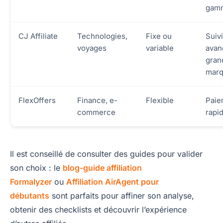
gam
CJ Affiliate
Technologies,
Fixe ou
Suivi
voyages
variable
avan
gran
mar
FlexOffers
Finance, e-
Flexible
Paie
commerce
rapi
Il est conseillé de consulter des guides pour valider
son choix : le
blog-guide affiliation
Formalyzer
ou
Affiliation AirAgent pour
débutants
sont parfaits pour affiner son analyse,
obtenir des checklists et découvrir l’expérience