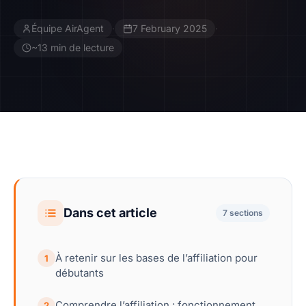
Équipe AirAgent
·
7 February 2025
·
Contact
~13 min de lecture
Devenir Affilié
Dans cet article
7 sections
À retenir sur les bases de l’affiliation pour
1
débutants
Comprendre l’affiliation : fonctionnement,
2