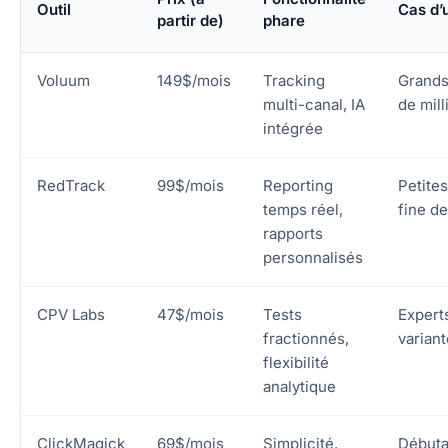
Outil
Cas d’
partir de)
phare
Voluum
149$/mois
Tracking
Grands 
multi-canal, IA
de mill
intégrée
RedTrack
99$/mois
Reporting
Petite
temps réel,
fine d
rapports
personnalisés
CPV Labs
47$/mois
Tests
Experts
fractionnés,
variant
flexibilité
analytique
ClickMagick
69$/mois
Simplicité,
Débuta