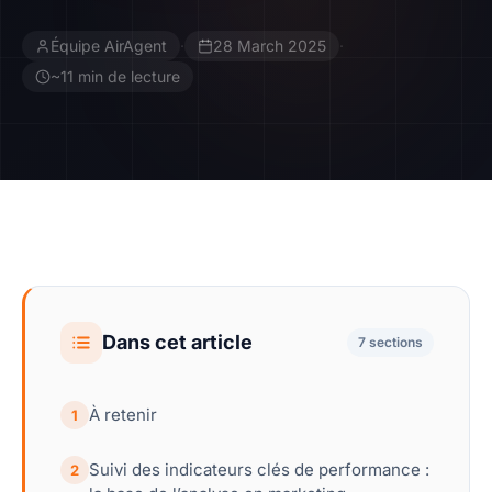
Équipe AirAgent
·
28 March 2025
·
Contact
~11 min de lecture
Devenir Affilié
Dans cet article
7 sections
À retenir
1
Suivi des indicateurs clés de performance :
2