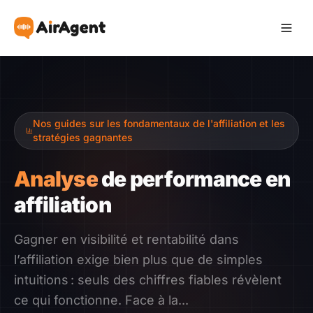
Devenir Affilié
Nos guides sur les fondamentaux de l'affiliation et les
Recommander
stratégies gagnantes
Gagner
Analyse
de performance en
affiliation
Ressources
Gagner en visibilité et rentabilité dans
Témoignages
l’affiliation exige bien plus que de simples
intuitions : seuls des chiffres fiables révèlent
Guide
ce qui fonctionne. Face à la...